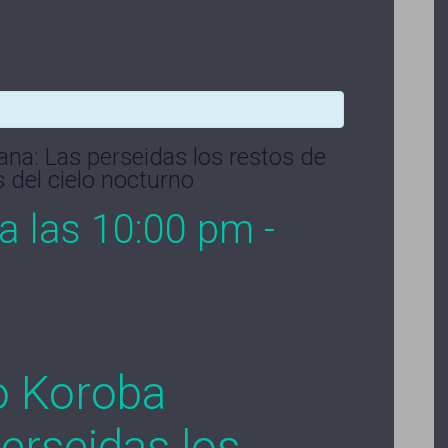
na: Las perseidas los restos de
 del cielo nocturno
a las 10:00 pm
-
o Koroba
perseidas los