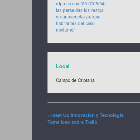
rdpress.com/2017/08/04/
las-perseidas-los-restos-
de-un-cometa-y-otros-
habitantes-del-cielo-
nocturno/
Local
Campo de Criptana
«
meet Up Innovacion y Tecnología
Tomelloso sobre Trello