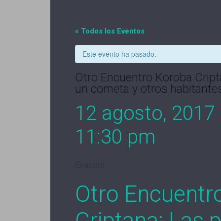
« Todos los Eventos
Este evento ha pasado.
Otro Encuentro Koroba Cripta
un cometa y otros habitantes
12 agosto, 2017 
11:30 pm
Gratuito
Otro Encuentr
Criptana: Las 