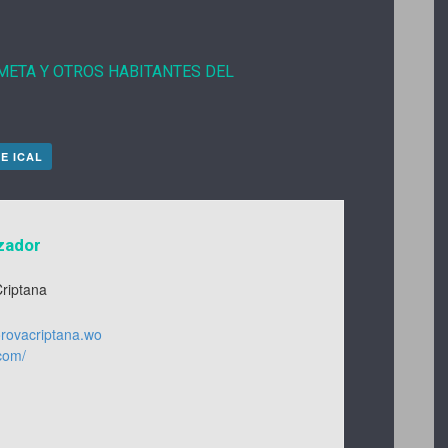
META Y OTROS HABITANTES DEL
E ICAL
zador
riptana
korovacriptana.wo
com/