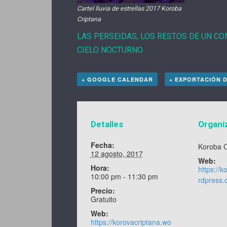
Cartel lluvia de estrellas 2017 Koroba
Criptana
LAS PERSEIDAS, LOS RESTOS DE UN CO
CIELO NOCTURNO
+ GOOGLE CALENDAR
+ EXPORTACIÓN D
Detalles
Organi
Fecha:
Koroba C
12 agosto, 2017
Web:
Hora:
https://
10:00 pm - 11:30 pm
rdpress.
Precio:
Gratuito
Web:
https://korovacriptana.wo