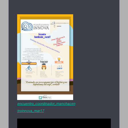
encuentro_coordinador_manchacen
troinnova_mar17