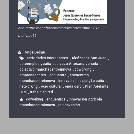
encuentro manchacentroinnova noviembre 2016
mci_nov16
AngelDelmu
,
,
actividades interesantes
Alcázar de San Juan
,
,
,
,
autoempleo
caña
cerveza Artesana
charla
,
,
colectivo manchacentroinnova
coworking
,
,
emprendedores
encuentro
encuentros
,
,
,
manchacentroinnova
innovacion social
La caña
,
,
,
networking
ocio cultural
onda cero
Plan Adelante
,
CLM
trabajo en red
,
,
,
coworking
encuentros
Innovacion Agrícola
,
manchacentroinnova
reinnovación