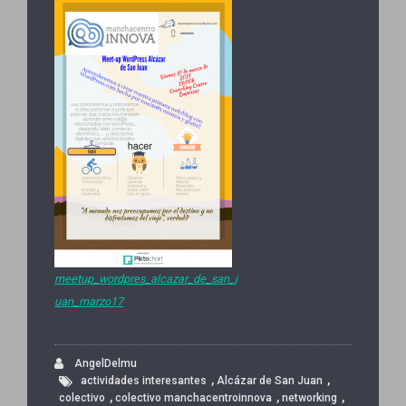
meetup_wordpres_alcazar_de_san_j
uan_marzo17
AngelDelmu
,
,
actividades interesantes
Alcázar de San Juan
,
,
,
colectivo
colectivo manchacentroinnova
networking