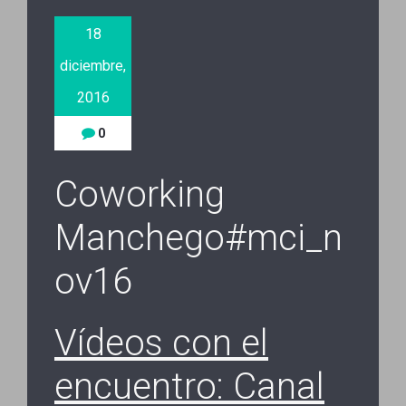
18
diciembre,
2016
0
Coworking
Manchego#mci_n
ov16
Vídeos con el
encuentro: Canal