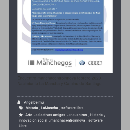
Encuentro manchacentroinnova febrero 2020
Nacimiento La Mancha y Camino de Santiago
AngelDelmu
,
,
historia
LaMancha
software libre
,
,
,
,
Arte
colectivos amigos
encuentros
Historia
,
,
innovacion social
manchacentroinnova
software
Libre