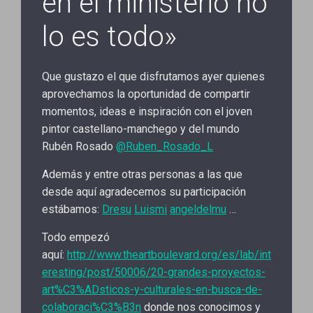
en el ministerio no
lo es todo»
Que gustazo el que disfrutamos ayer quienes
aprovechamos la oportunidad de compartir
momentos, ideas e inspiración con el joven
pintor castellano-manchego y del mundo
Rubén Rosado
@Ruben_Rosado_L
Además y entre otras personas a las que
desde aquí agradecemos su participación
estábamos:
Dresu
Luismi
angeldelmu
…
Todo empezó
aquí:
http://www.theartboulevard.org/es/lab/int
eresting/post/50006/20-grandes-proyectos-
art%C3%ADsticos-y-culturales-en-busca-de-
colaboraci%C3%B3n
donde nos conocimos y