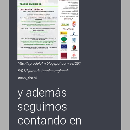
http://aprodelclm.blogspot.com.es/201
8/01/i-jornada-tecnica-regional-
#mci_feb18
y además
seguimos
contando en