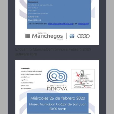
Encuentro ManchaCentroInnova Febrero 2020
software libre