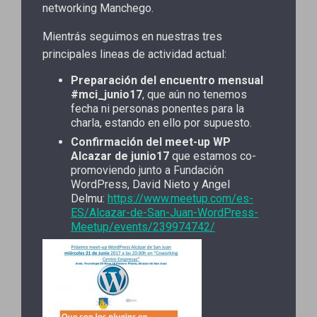
networking Manchego.
Mientrás seguimos en nuestras tres
principales lineas de actividad actual:
Preparación del encuentro mensual
#mci_junio17
, que aún no tenemos
fecha ni personas ponentes para la
charla, estando en ello por supuesto.
Confirmación del meet-up WP
Alcazar de junio17
que estamos co-
promoviendo junto a Fundación
WordPress, David Nieto y Angel
Delmu:
https://www.meetup.com/es-
ES/Alcazar-de-San-Juan-WordPress-
Meetup/events/239974742/