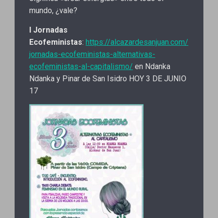
mundo, ¿vale?
I Jornadas
Ecofeministas
:
https://alcazardesanjuan.com/
jornadas-ecofeministas-alternativas-
ecofeministas-al-capitalismo/
en Ndanka
Ndanka y Pinar de San Isidro HOY 3 DE JUNIO
17