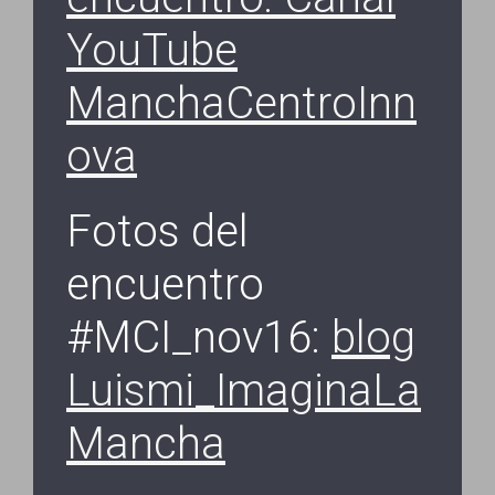
YouTube
ManchaCentroInn
ova
Fotos del
encuentro
#MCI_nov16:
blog
Luismi_ImaginaLa
Mancha