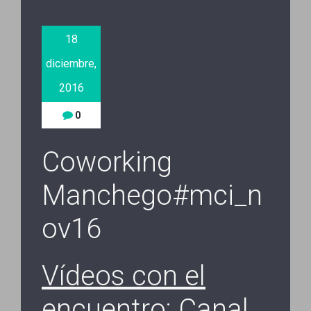
18
diciembre,
2016
0
Coworking
Manchego#mci_n
ov16
Vídeos con el
encuentro: Canal