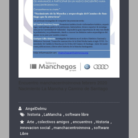
Encuentro manchacentroinnova febrero 2020
Nacimiento La Mancha y Camino de Santiago
AngelDelmu
,
,
historia
LaMancha
software libre
,
,
,
,
Arte
colectivos amigos
encuentros
Historia
,
,
innovacion social
manchacentroinnova
software
Libre