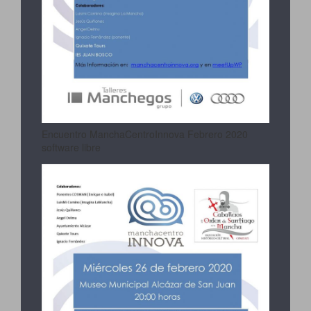
Encuentro ManchaCentroInnova Febrero 2020
software libre