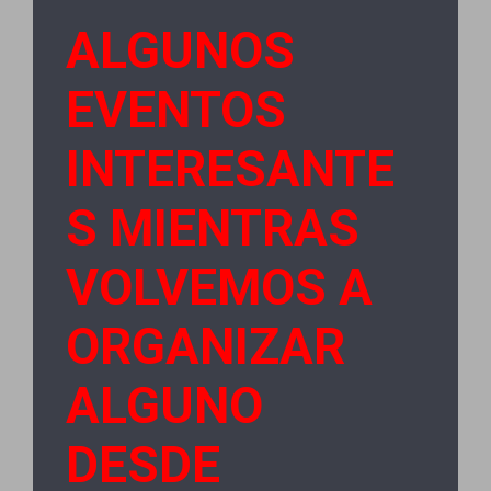
ALGUNOS
EVENTOS
INTERESANTE
S MIENTRAS
VOLVEMOS A
ORGANIZAR
ALGUNO
DESDE