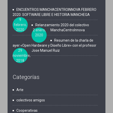
n
t
i
ENCUENTROS MANCHACENTROINNOVA FEBRERO
2020: SOFTWARE LIBRE E HISTORIA MANCHEGA
t
o
s
9
febrero,
Relanzamiento 2020 del colectivo
o
2020
2 enero,
ManchaCentroInnova
s
t
2020
Resumen de la charla de
a
ayer «Open Hardware y Diseño Libre» con el profesor
29
Jose Manuel Ruiz
s
noviembre,
2018
d
Categorías
e
Arte
E
colectivos amigos
v
Cooperativas