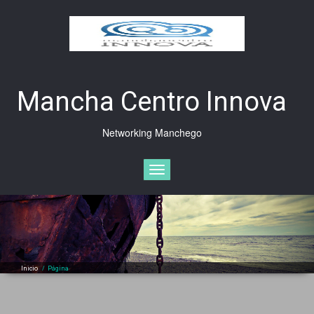
Saltar
al
contenido
Mancha Centro Innova
Networking Manchego
Cambiar
navegación
Inicio
/
Página