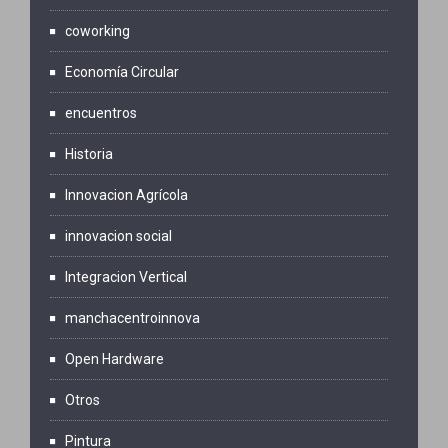
e
coworking
n
Economía Circular
t
encuentros
Historia
o
Innovacion Agrícola
s
innovacion social
Integracion Vertical
manchacentroinnova
Open Hardware
Otros
Pintura