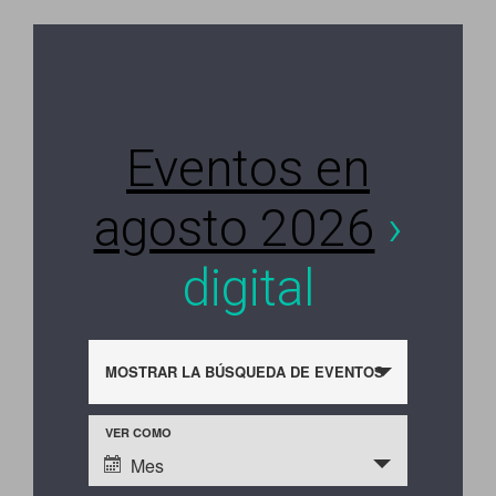
Eventos en
agosto 2026
›
digital
N
MOSTRAR LA BÚSQUEDA DE EVENTOS
a
VER COMO
N
v
Mes