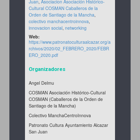
Juan
,
Asociacion Asociación Histórico-
Cultural COSMAN Caballeros de la
Orden de Santiago de la Mancha
,
colectivo manchacentroinnova
,
innovacion social
,
networking
Web:
https://www.patronatoculturaalcazar.org/a
rchivos/2020/02_FEBRERO_2020/FEBR
ERO_2020.pdf
Organizadores
Angel Delmu
COSMAN Asociación Histórico-Cultural
COSMAN (Caballeros de la Orden de
Santiago de la Mancha)
Colectivo ManchaCentroInnova
Patronato Cultura Ayuntamiento Alcazar
San Juan