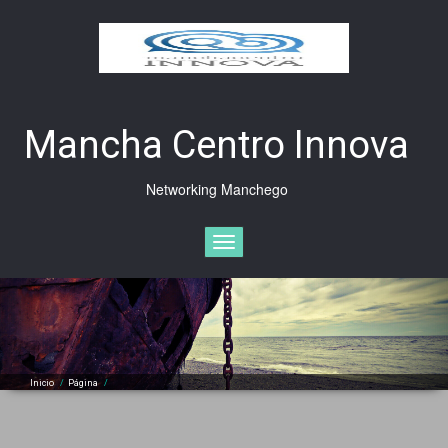
Saltar
al
contenido
Mancha Centro Innova
Networking Manchego
Cambiar
navegación
Inicio
/
Página
/