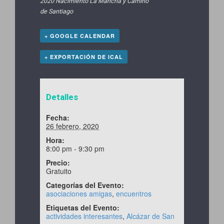
2020 Nacimiento La Mancha y Camino
de Santiago
+ GOOGLE CALENDAR
+ EXPORTACIÓN DE ICAL
Detalles
Fecha:
26 febrero, 2020
Hora:
8:00 pm - 9:30 pm
Precio:
Gratuito
Categorías del Evento:
asociaciones amigas
,
encuentros
Etiquetas del Evento:
actividades interesantes
,
Alcázar de San