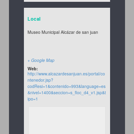
Local
Museo Municipal Alcázar de san juan
Santo Domingo 10
Alcázar de San Juan
,
Ciudad Real
13600
España
+ Google Map
Web:
http://www.alcazardesanjuan.es/portal/co
ntenedor.jsp?
codResi=1&contenido=993&language=es
&nivel=1400&seccion=s_floc_d4_v1.jsp&t
ipo=1