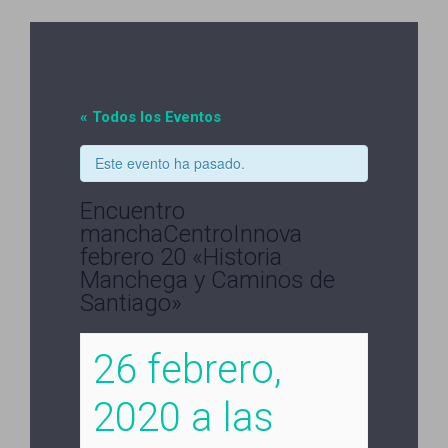
« Todos los Eventos
Este evento ha pasado.
Encuentro
manchaCentroInnova
febrero 20 «Historia
Manchega y Caminos de
Santiago»
26 febrero,
2020 a las