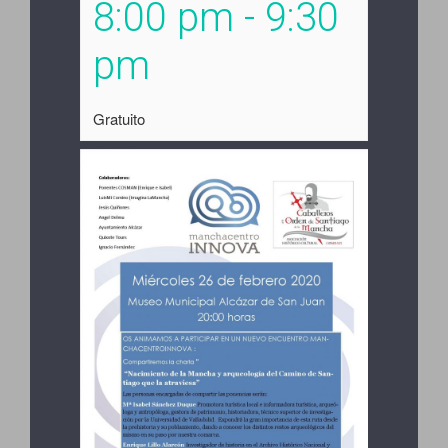
8:00 pm
-
9:30
pm
Gratuito