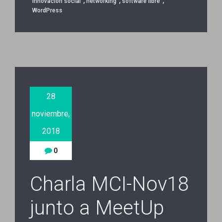
,
,
,
innovacion social
networking
software libre
WordPress
28
noviembre,
2018
0
Charla MCI-Nov18
junto a MeetUp