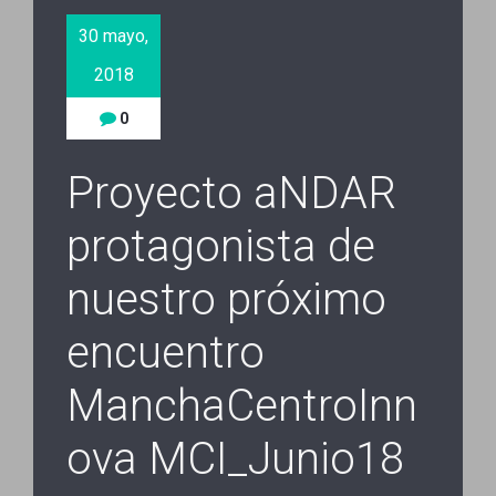
30 mayo,
2018
0
Proyecto aNDAR
protagonista de
nuestro próximo
encuentro
ManchaCentroInn
ova MCI_Junio18