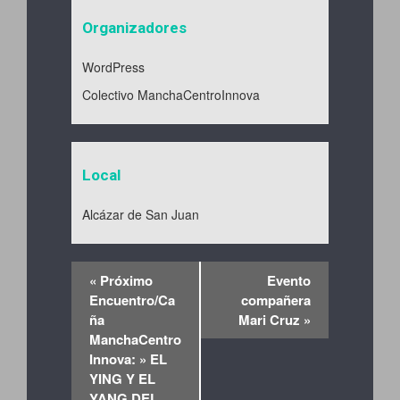
Organizadores
WordPress
Colectivo ManchaCentroInnova
Local
Alcázar de San Juan
«
Próximo
Evento
Encuentro/Ca
compañera
ña
Mari Cruz
»
ManchaCentro
Innova: » EL
YING Y EL
YANG DEL