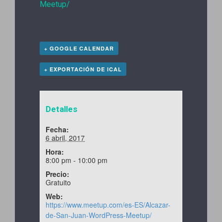
Meetup/
+ GOOGLE CALENDAR
+ EXPORTACIÓN DE ICAL
Detalles
Fecha:
6 abril, 2017
Hora:
8:00 pm - 10:00 pm
Precio:
Gratuito
Web:
https://www.meetup.com/es-ES/Alcazar-
de-San-Juan-WordPress-Meetup/