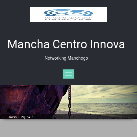
Saltar
al
contenido
Mancha Centro Innova
Networking Manchego
Cambiar
navegación
Inicio
/
Página
/