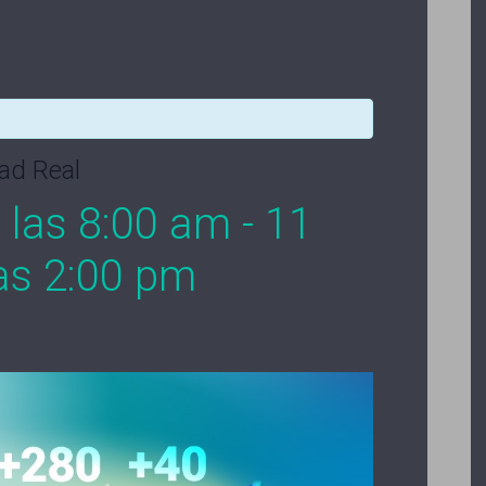
ad Real
a las 8:00 am
-
11
las 2:00 pm