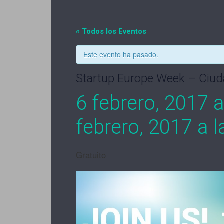
« Todos los Eventos
Este evento ha pasado.
Startup Europe Week – Ciud
6 febrero, 2017 
febrero, 2017 a 
Gratuito