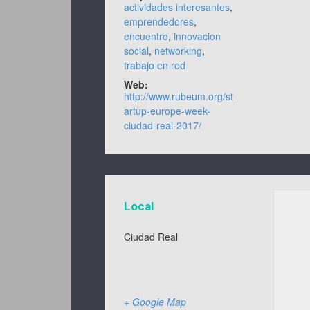
actividades interesantes
,
emprendedores
,
encuentro
,
innovacion
social
,
networking
,
trabajo en red
Web:
http://www.rubeum.org/st
artup-europe-week-
ciudad-real-2017/
Local
Ciudad Real
Varias
Ciudad Real
,
Ciudad
Real
13000
España
+ Google Map