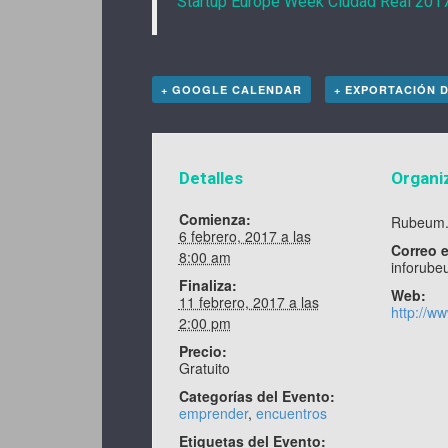
Startup Europe Week Ciudad Real 201
+ GOOGLE CALENDAR
+ EXPORTACIÓN D
Detalles
Organi
Comienza:
Rubeum.
6 febrero, 2017 a las
Correo e
8:00 am
inforub
Finaliza:
Web:
11 febrero, 2017 a las
http://w
2:00 pm
Precio:
Gratuito
Categorías del Evento:
emprender
,
encuentros
Etiquetas del Evento: