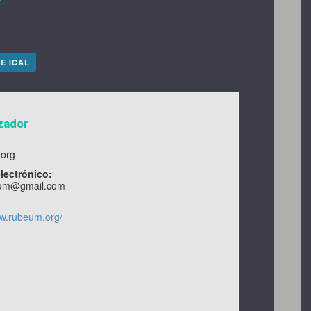
7
E ICAL
zador
org
lectrónico:
eum@gmail.com
ww.rubeum.org/