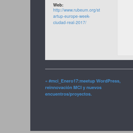
Web:
http://www.rubeum.org/st
artup-europe-week-
ciudad-real-2017/
«
#mci_Enero17:meetup WordPress,
reinnovación MCI y nuevos
encuentros/proyectos.