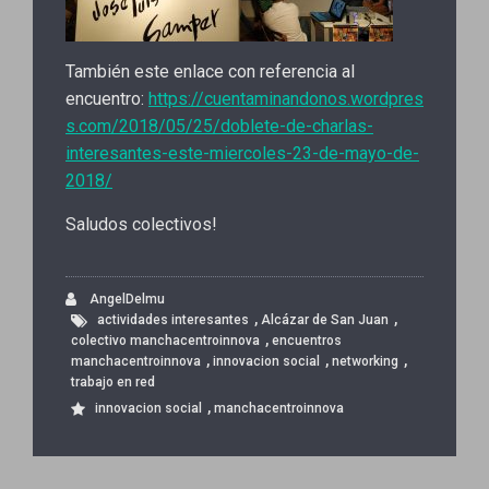
También este enlace con referencia al
encuentro:
https://cuentaminandonos.wordpres
s.com/2018/05/25/doblete-de-charlas-
interesantes-este-miercoles-23-de-mayo-de-
2018/
Saludos colectivos!
AngelDelmu
,
,
actividades interesantes
Alcázar de San Juan
,
colectivo manchacentroinnova
encuentros
,
,
,
manchacentroinnova
innovacion social
networking
trabajo en red
,
innovacion social
manchacentroinnova