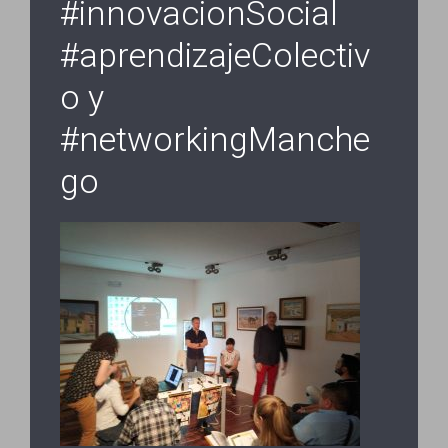
#innovacionSocial
#aprendizajeColectiv
o y
#networkingManche
go