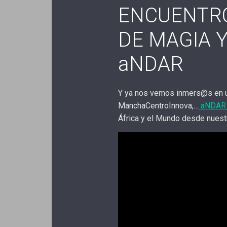
ENCUENTR
DE MAGIA 
aNDAR
Y ya nos vemos inmers@s en un
ManchaCentroInnova,…
aNDAR c
África y el Mundo desde nuestr