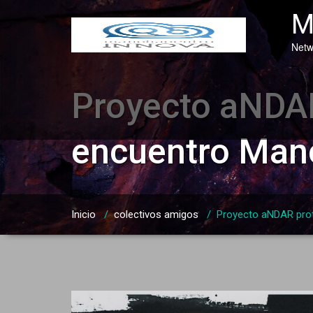
Saltar
M
al
contenido
Netw
Proyecto aNDAR
encuentro Man
Inicio
/
colectivos amigos
/
Proyecto aNDAR pro