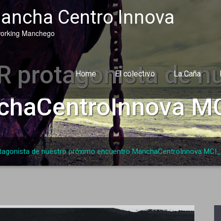
ancha Centro Innova
orking Manchego
 protagonista de n
Home
El colectivo
La Caña
chaCentroInnova M
tagonista de nuestro próximo encuentro ManchaCentroInnova MCI