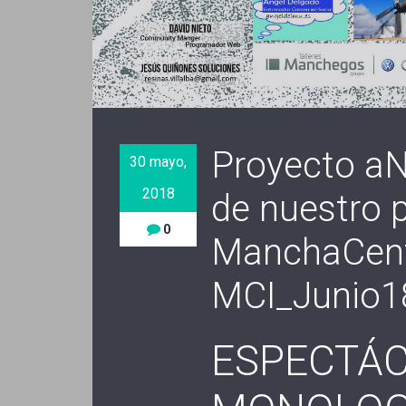
Proyecto a
30 mayo,
2018
de nuestro 
0
ManchaCent
MCI_Junio1
ESPECTÁC