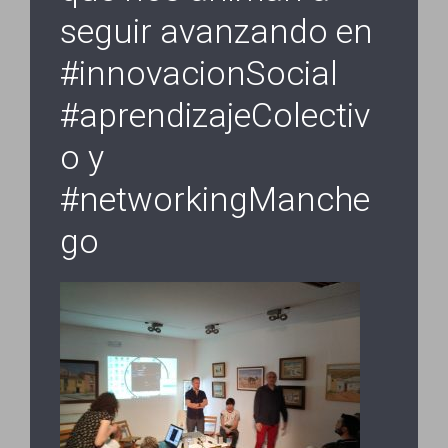
seguir avanzando en
#innovacionSocial
#aprendizajeColectiv
o y
#networkingManche
go