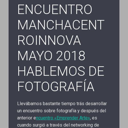
ENCUENTRO
MANCHACENT
ROINNOVA
MAYO 2018
HABLEMOS DE
FOTOGRAFÍA
Llevábamos bastante tiempo trás desarrollar
un encuentro sobre fotografía y después del
anterior e
ncuentro «Emprender Arte»
, es
cuando surgió a través del networking de