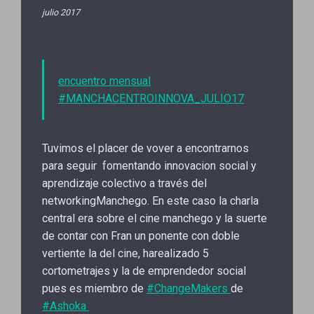
julio 2017
encuentro mensual
#MANCHACENTROINNOVA_JULIO17
Tuvimos el placer de vover a encontrarnos
para seguir fomentando innovacion social y
aprendizaje colectivo a través del
networkingManchego. En este caso la charla
central era sobre el cine manchego y la suerte
de contar con Fran un ponente con doble
vertiente la del cine, harealizado 5
cortometrajes y la de emprendedor social
pues es miembro de
#ChangeMakers
de
#Ashoka