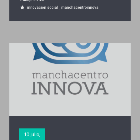
,
innovacion social
manchacentroinnova
10 julio,