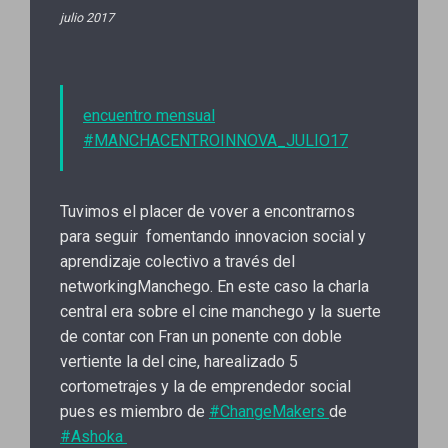
julio 2017
encuentro mensual
#MANCHACENTROINNOVA_JULIO17
Tuvimos el placer de vover a encontrarnos
para seguir fomentando innovacion social y
aprendizaje colectivo a través del
networkingManchego. En este caso la charla
central era sobre el cine manchego y la suerte
de contar con Fran un ponente con doble
vertiente la del cine, harealizado 5
cortometrajes y la de emprendedor social
pues es miembro de
#ChangeMakers
de
#Ashoka