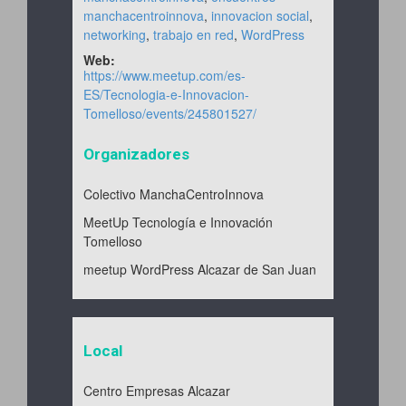
manchacentroinnova
,
innovacion social
,
networking
,
trabajo en red
,
WordPress
Web:
https://www.meetup.com/es-
ES/Tecnologia-e-Innovacion-
Tomelloso/events/245801527/
Organizadores
Colectivo ManchaCentroInnova
MeetUp Tecnología e Innovación
Tomelloso
meetup WordPress Alcazar de San Juan
Local
Centro Empresas Alcazar