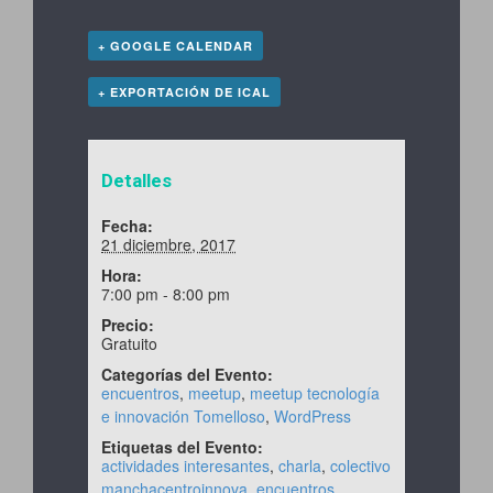
+ GOOGLE CALENDAR
+ EXPORTACIÓN DE ICAL
Detalles
Fecha:
21 diciembre, 2017
Hora:
7:00 pm - 8:00 pm
Precio:
Gratuito
Categorías del Evento:
encuentros
,
meetup
,
meetup tecnología
e innovación Tomelloso
,
WordPress
Etiquetas del Evento:
actividades interesantes
,
charla
,
colectivo
manchacentroinnova
,
encuentros