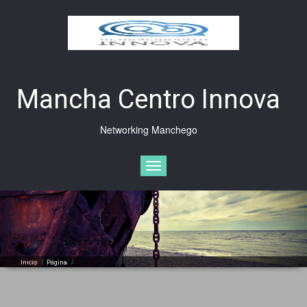
Saltar
al
contenido
Mancha Centro Innova
Networking Manchego
Cambiar
navegación
Inicio
/
Página
/