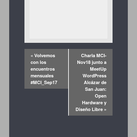
«
Volvemos
Charla MCI-
con los
Nov18 junto a
encuentros
MeetUp
mensuales
WordPress
#MCI_Sep17
Alcázar de
San Juan:
Open
Hardware y
Diseño Libre
»