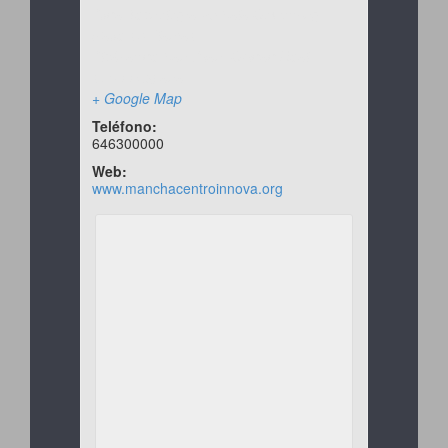
Avda Tecnología 25 Sala Coworking
Nave 18 Planta1
Alcázar de San Juan
,
Ciudad Real
13600
España
+ Google Map
Teléfono:
646300000
Web:
www.manchacentroinnova.org