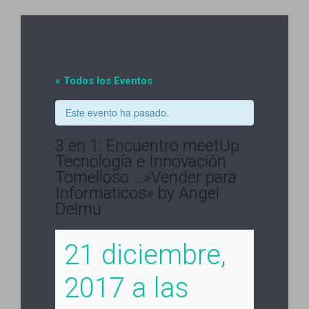
« Todos los Eventos
Este evento ha pasado.
3 en 1: Encuentro meetUp
Tecnología e Innovación
Tomelloso …»Vender para
Informaticos» by Angel
Delmu
21 diciembre,
2017 a las