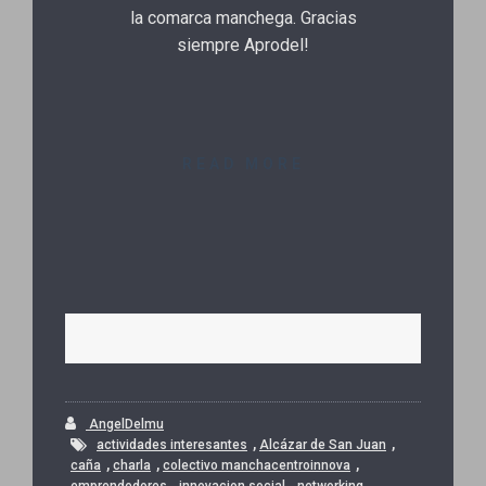
la comarca manchega. Gracias
siempre Aprodel!
READ MORE
AngelDelmu
,
,
actividades interesantes
Alcázar de San Juan
,
,
,
caña
charla
colectivo manchacentroinnova
,
,
,
emprendedores
innovacion social
networking