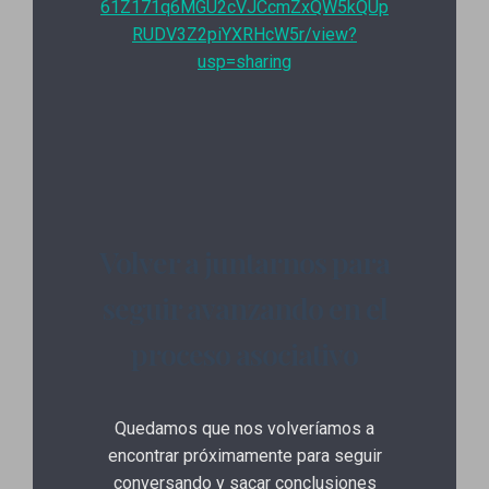
61Z171q6MGU2cVJCcmZxQW5kQUp
RUDV3Z2piYXRHcW5r/view?
usp=sharing
Volver a juntarnos para
seguir avanzando en el
proceso asociativo
Quedamos que nos volveríamos a
encontrar próximamente para seguir
conversando y sacar conclusiones