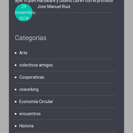
ayer «Open Hardware y Diseño Libre» con el profesor
29
Jose Manuel Ruiz
noviembre,
2018
Categorías
Arte
colectivos amigos
Cooperativas
coworking
Economía Circular
encuentros
Historia