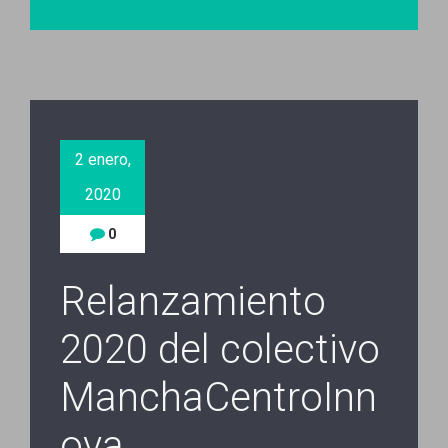
2 enero,
2020
0
Relanzamiento
2020 del colectivo
ManchaCentroInn
ova