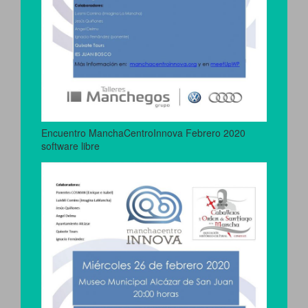
Encuentro ManchaCentroInnova Febrero 2020
software libre