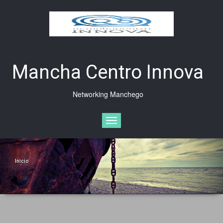
Saltar
al
contenido
Mancha Centro Innova
Networking Manchego
Cambiar
navegación
Inicio