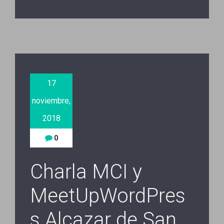
17
noviembre,
2018
0
Charla MCI y
MeetUpWordPres
s Alcazar de San