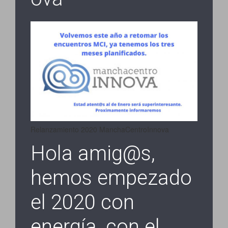
Relanzamiento 2020 ManchaCentroInnova
Hola amig@s,
hemos empezado
el 2020 con
energía, con el