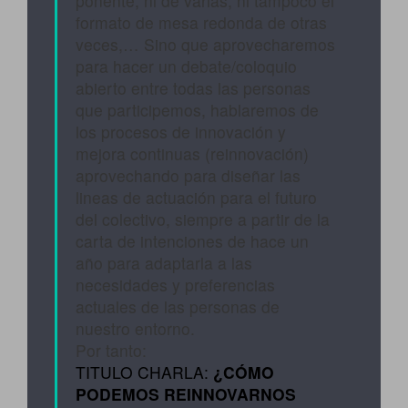
ponente, ni de varias, ni tampoco el
formato de mesa redonda de otras
veces,… Sino que aprovecharemos
para hacer un debate/coloquio
abierto entre todas las personas
que participemos, hablaremos de
los procesos de innovación y
mejora continuas (reinnovación)
aprovechando para diseñar las
lineas de actuación para el futuro
del colectivo, siempre a partir de la
carta de intenciones de hace un
año para adaptarla a las
necesidades y preferencias
actuales de las personas de
nuestro entorno.
Por tanto:
TITULO CHARLA:
¿CÓMO
PODEMOS REINNOVARNOS