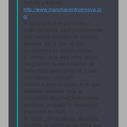
Francis y Antonio:
http://www.manchacentroinnova.or
g/
Al igual que otras personas y
organizaciones, están colaborando
con nuestro colectivo de manera
altruista, por lo que no nos
cansaremos de agradecéroslo.
El cambio de la web entra dentro
del proceso de reinnovación ya
comentado anteriormente, y que
recordaréis, ¿verdad?
Debido a dicho proceso en el que
estamos inmersos toda la
comunidad ManchaCentroInnova,
teníamos pensado no desarrollar
encuentro en Abril.
Al recibir peticiones por las redes
sociales de personas
de fuera que