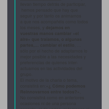
llevan tiempo detrás de participar,
hemos pensado que hay que
seguir y por tanto os animamos
a que nos acompañéis como todos
los meses, y
dejamos en
vuestras manos cambiar «el
aire» que traíamos, o algunas
partes,… cambiar el estilo
, …
sólo por el hecho de adaptarnos lo
mejor posible a las necesidades y
preferencias de quienes inter-
actuamos en las actividades del
grupo.
El motivo de la charla o tema,
consistirá en:
«¿ Cómo podemos
Reinnovarnos entre todos?»
,
No consistirá como en anteriores
ocasiones ni de una persona