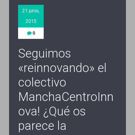
21 junio,
2015
0
Seguimos
«reinnovando» el
colectivo
ManchaCentroInn
ova! ¿Qué os
parece la