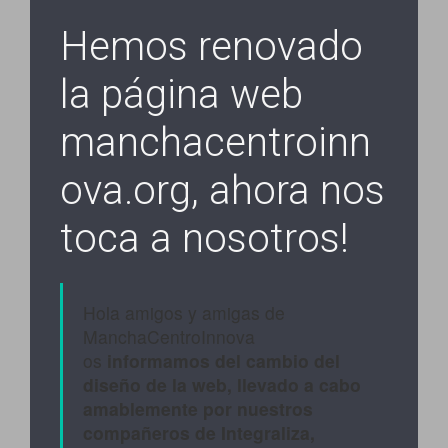
Hemos renovado
la página web
manchacentroinn
ova.org, ahora nos
toca a nosotros!
Hola amigos y amigas de
ManchaCentroInnova
os
informamos del cambio del
diseño de la web, llevado a cabo
amablemente por nuestros
compañeros de Integraliza,