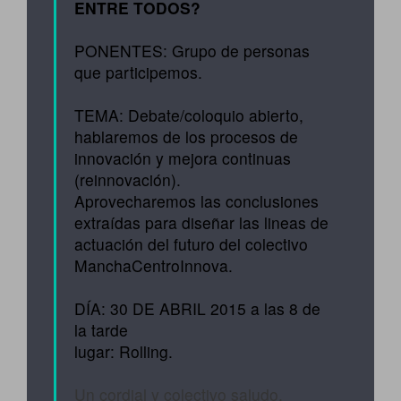
ENTRE TODOS?
PONENTES: Grupo de personas
que participemos.
TEMA: Debate/coloquio abierto,
hablaremos de los procesos de
innovación y mejora continuas
(reinnovación).
Aprovecharemos las conclusiones
extraídas para diseñar las lineas de
actuación del futuro del colectivo
ManchaCentroInnova.
DÍA: 30 DE ABRIL 2015 a las 8 de
la tarde
lugar: Rolling.
Un cordial y colectivo saludo.